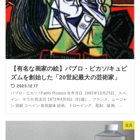
【有名な画家の絵】パブロ・ピカソ/キュビ
ズムを創始した「20世紀最大の芸術家」
2025.12.17
パブロ・ピカソ / Pablo Picasso 生年月日 1881年10月25日、スペ
イン、マラガ 死去日 1973年4月8日（91歳）、フランス、ムージャ
ン 国籍 スペイン 表現媒体 絵画、ドローイング、彫刻、版画、...
道具