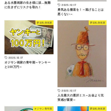
ある水墨画家の生き様に涙…無難
2025.12.17
に生きずにリスクを取れ！
勇気ある撤退を！～逃げることは
悪くない～
夢追転身画家
夢追転身画家
2025.12.17
オジサン画家の青年期～ヤンキー
と100万円～
2025.12.17
人生最大の選択ミス～お金より充
実感が重要～
オジサン青年期
夢追転身画家