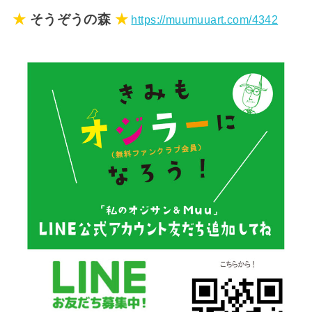
★
そうぞうの森
★
https://muumuuart.com/4342