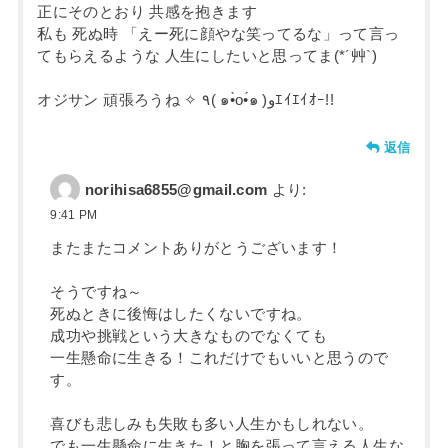
正にそのとおり 共感を抱きます
私も 死ぬ時 「えー死に顔やな笑ってるな」って言っ
てもらえるような 人生にしたいと思ってま(*´艸`)
オジサン 頑張ろうね ✧ ٩( ๑•̀o•́๑ )وｴｲｴｲｵｰ!!
返信
norihisa6855@gmail.com
より:
9:41 PM
またまたコメントありがとうございます！
そうですね～
死ぬときに後悔はしたくないですね。
成功や挑戦という大きなものでなくても
一生懸命に生きる！これだけでもいいと思うので
す。
喜びも悲しみも失敗も多い人生かもしれない。
でも一生懸命に生きた！と胸を張って言える人生な