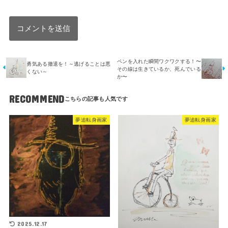
ペンを入れた瞬間ワクワクする！〜
勇気ある撤退を！～逃げることは悪
その線は生きているか、死んでいる
くない～
か〜
RECOMMEND
夢追転身画家
夢追転身画家
2025.12.17