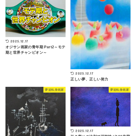
2025.12.17
オジサン画家の青年期 Part2～モテ
期と世界チャンピオン～
2025.12.17
正しい夢、正しい努力
夢追転身画家
夢追転身画家
2025.12.17