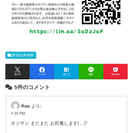
夢追転身画家
ポスト
シェア
はてブ
送る
Pocket
5件のコメント
Kao
より:
4:10 PM
オジサン またまた お邪魔します( . .)”