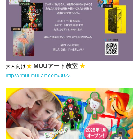
★
MUUアート教室
★
大人向け
https://muumuuart.com/3023