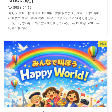
MUUの紹介
2026.04.30
発起人 本名：村山 典久 1968年、大阪市生まれ、大阪市在住 画家、
絵画教室 経営・講師 絵本『私のオジサン』作者“やさしさは広が
る”という想いを、作品と活動で届けている。 活 動 実 績 ●2018年・
街頭平和演説（...
活動