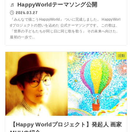
♬ HappyWorldテーマソング公開
2026.03.27
『みんなで描こうHappyWorld』 ついに完成しました。 HappyWorl
dプロジェクトの想いを込めた 公式テーマソングです。 この歌は、
「世界の子どもたちが同じ日に同じ歌を歌う」 その未来へ向けた、
最初の一歩で...
活動
【Happy Worldプロジェクト】発起人 画家