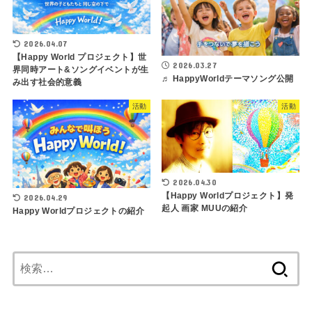
2026.04.07
【Happy World プロジェクト】世
2026.03.27
界同時アート&ソングイベントが生
♬ HappyWorldテーマソング公開
み出す社会的意義
活動
活動
2026.04.30
【Happy Worldプロジェクト】発
2026.04.29
起人 画家 MUUの紹介
Happy Worldプロジェクトの紹介
検
索: